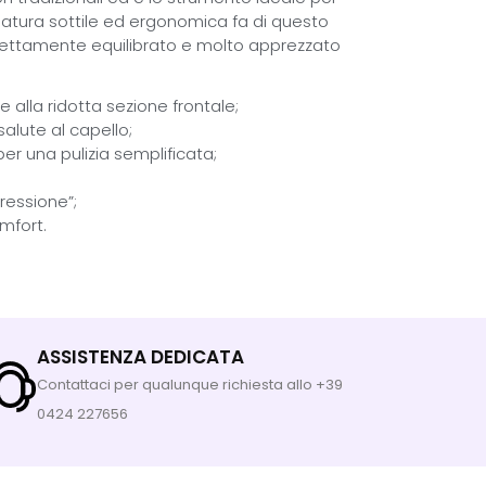
atura sottile ed ergonomica fa di questo
fettamente equilibrato e molto apprezzato
 alla ridotta sezione frontale;
lute al capello;
 per una pulizia semplificata;
pressione”;
mfort.
ASSISTENZA DEDICATA
Contattaci per qualunque richiesta allo +39
0424 227656