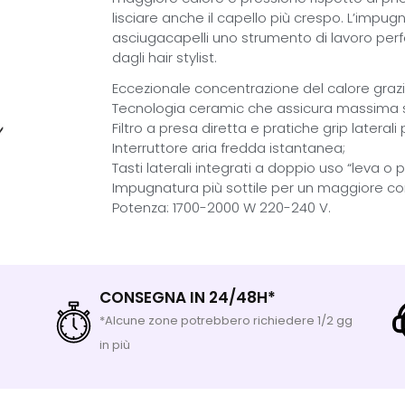
lisciare anche il capello più crespo.
L’impugn
asciugacapelli uno strumento di lavoro per
dagli hair stylist.
Eccezionale concentrazione del calore grazie
Tecnologia ceramic che assicura massima sa
Filtro a presa diretta e pratiche grip laterali
Interruttore aria fredda istantanea;
Tasti laterali integrati a doppio uso “leva o 
Impugnatura più sottile per un maggiore co
Potenza: 1700-2000 W 220-240 V.
CONSEGNA IN 24/48H*
*Alcune zone potrebbero richiedere 1/2 gg
in più