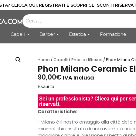
TA? CLICCA QUI, REGISTRATI E SCOPRI GLI SCONTI RISERVAT
Capelli
Barber
Estetica
Formazione
Home
/
Capelli
/
Phon e diffusori
/ Phon Milano C
Phon Milano Ceramic E
90,00
€
IVA Inclusa
Esaurito
Sei un professionista? Clicca qui per scr
riservati.
Caratteristiche:
Il Milano è il nostro omaggio alla città dell
minimal chic. risultato di una avanzata ricerca
maggiore calore e pressione rispetto ai pho