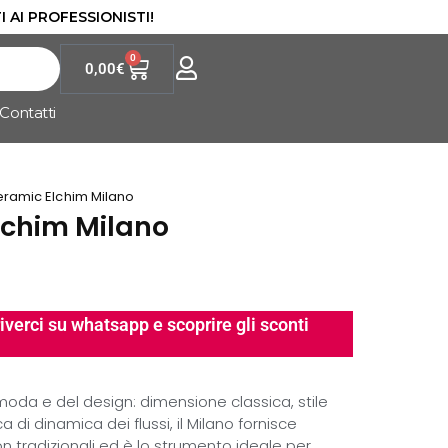
I AI PROFESSIONISTI!
0
0,00
€
Contatti
eramic Elchim Milano
lchim Milano
iverci su whatsapp e scoprire gli sconti
a moda e del design: dimensione classica, stile
 di dinamica dei flussi, il Milano fornisce
n tradizionali ed è lo strumento ideale per