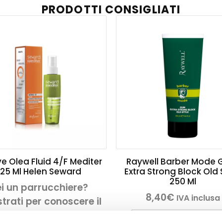
PRODOTTI CONSIGLIATI
ve Olea Fluid 4/F Mediter
Raywell Barber Mode
125 Ml Helen Seward
Extra Strong Block Old 
250 Ml
i un parrucchiere?
8,40
€
IVA inclusa
trati per conoscere il
prezzo
AGGIUNGI AL CARREL