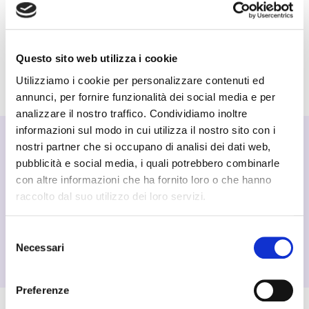
Ordina entro le 18.00 e ricevi il giorno lavorativo
successivo!
ASSISTENZA DEDICATA
Questo sito web utilizza i cookie
Contattaci per qualunque richiesta allo +39 0424
Utilizziamo i cookie per personalizzare contenuti ed
227656
annunci, per fornire funzionalità dei social media e per
analizzare il nostro traffico. Condividiamo inoltre
informazioni sul modo in cui utilizza il nostro sito con i
CONSEGNA GRATUITA
nostri partner che si occupano di analisi dei dati web,
Tutti gli ordini a partire da €99,00 verranno spediti
pubblicità e social media, i quali potrebbero combinarle
gratuitamente
con altre informazioni che ha fornito loro o che hanno
CONSEGNA IN 24/48H*
raccolto dal suo utilizzo dei loro servizi.
*Alcune zone potrebbero richiedere 1/2 gg in più
ASSISTENZA DEDICATA
Selezione
Contattaci per qualunque richiesta allo +39 0424
Necessari
del
227656
consenso
Preferenze