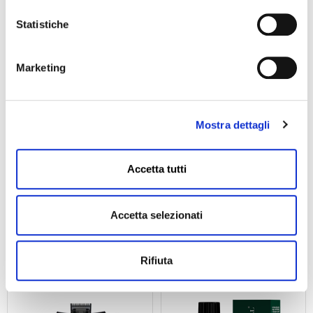
PRODOTTI CONSIGLIATI
IN OFFERTA!
Statistiche
Marketing
Mostra dettagli
Accetta tutti
LEVEL3 Slime Gel 250 Ml
Forbici Da Taglio Navaja
5.5″ Eurostill
13,95
€
IVA inclusa
29,80
€
23,80
€
IVA inclusa
Accetta selezionati
AGGIUNGI AL CARRELLO
AGGIUNGI AL CARRELLO
Rifiuta
IN OFFERTA!