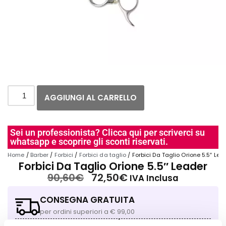
AGGIUNGI AL CARRELLO
Sei un professionista? Clicca qui per scriverci su
whatsapp e scoprire gli sconti riservati.
Home
/
Barber
/
Forbici
/
Forbici da taglio
/ Forbici Da Taglio Orione 5.5″ Lea
Forbici Da Taglio Orione 5.5″ Leader
90,60
€
72,50
€
IVA Inclusa
CONSEGNA GRATUITA
per ordini superiori a € 99,00
CONSEGNA IN 24/48H